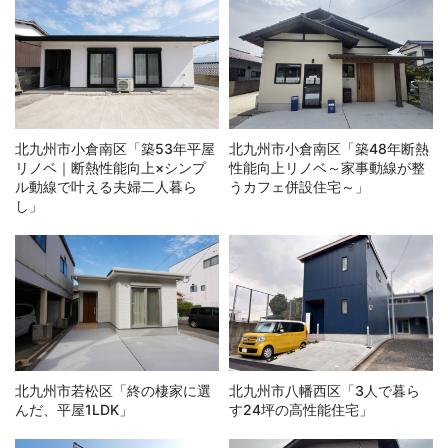
北九州市小倉南区「築53年平屋
北九州市小倉南区「築48年断熱
リノベ｜断熱性能向上×シンプ
性能向上リノベ～家事動線が整
ル動線で叶える夫婦二人暮ら
うカフェ併設住宅～」
し」
北九州市若松区「終の棲家に選
北九州市八幡西区「3人で暮ら
んだ、平屋1LDK」
す24坪の高性能住宅」