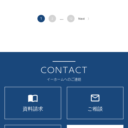
…
1
2
12
Next 〉
CONTACT
イーホームへのご連絡
import_contacts
mail_outline
資料請求
ご相談