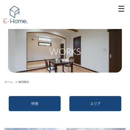
メ
ニ
ュ
ー
を
開
WORKS
く
施工実例
ホーム
>
WORKS
特徴
エリア