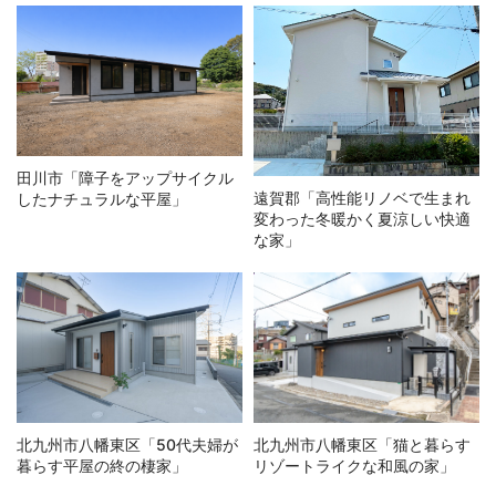
田川市「障子をアップサイクル
遠賀郡「高性能リノベで生まれ
したナチュラルな平屋」
変わった冬暖かく夏涼しい快適
な家」
北九州市八幡東区「猫と暮らす
北九州市八幡東区「50代夫婦が
リゾートライクな和風の家」
暮らす平屋の終の棲家」