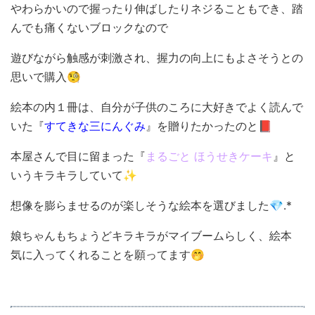
やわらかいので握ったり伸ばしたりネジることもでき、踏
んでも痛くないブロックなので
遊びながら触感が刺激され、握力の向上にもよさそうとの
思いで購入🧐
絵本の内１冊は、自分が子供のころに大好きでよく読んで
いた『
すてきな三にんぐみ
』を贈りたかったのと📕
本屋さんで目に留まった『
まるごと ほうせきケーキ
』と
いうキラキラしていて✨
想像を膨らませるのが楽しそうな絵本を選びました💎.*
娘ちゃんもちょうどキラキラがマイブームらしく、絵本
気に入ってくれることを願ってます🤭