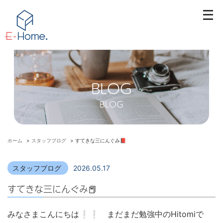
メ
ニ
ュ
ー
を
開
BLOG
く
BLOG
ホーム
>
スタッフブログ
>
すてきな三にんぐみ📕
スタッフブログ
2026.05.17
すてきな三にんぐみ📕
みなさまこんにちは❕❕ まだまだ勉強中のHitomiで