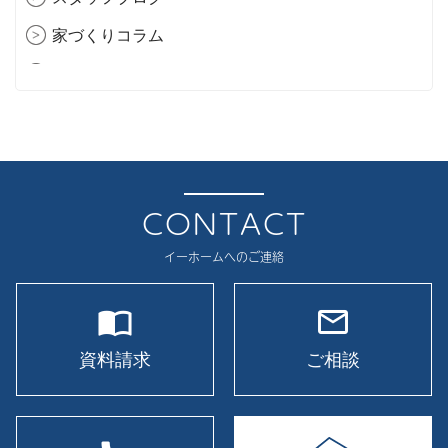
2025年12月
家づくりコラム
2025年11月
現場レポート
2025年10月
イベント
2025年9月
2025年8月
2025年7月
CONTACT
2025年6月
イーホームへのご連絡
2025年5月
import_contacts
mail_outline
2025年4月
2025年3月
資料請求
ご相談
2025年2月
2025年1月