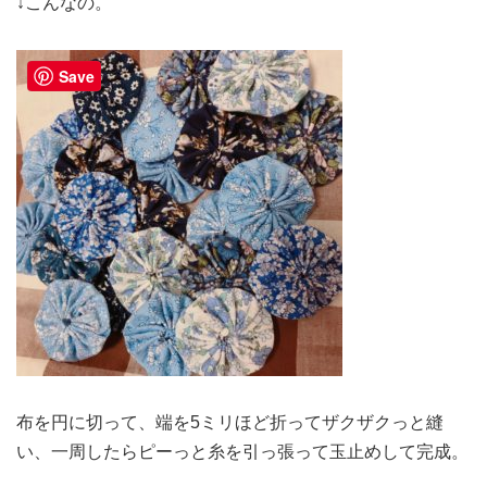
↓こんなの。
Save
布を円に切って、端を5ミリほど折ってザクザクっと縫
い、一周したらピーっと糸を引っ張って玉止めして完成。