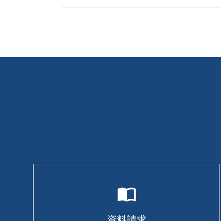
旧藏内邸
import_contacts
資料請求