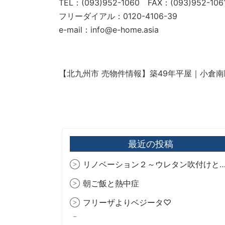
TEL：(093)952-1060 FAX：(093)952-106
フリーダイアル：0120-4106-39
e-mail：info@e-home.asia
【北九州市 売物件情報】築49年平屋｜小倉
最近の投稿
リノベーション２～ウレタン吹付けと制振ダ
朝ご飯と熱中症
フリーザよりベジータ♡
今年も爽やか🍫‪🌿.*･ﾟ