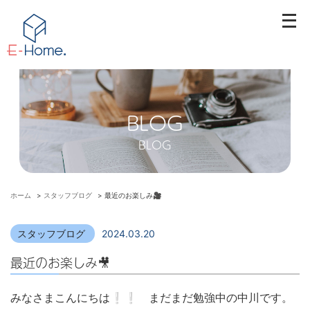
メ
ニ
ュ
ー
を
開
BLOG
く
BLOG
ホーム
>
スタッフブログ
>
最近のお楽しみ🎥
スタッフブログ
2024.03.20
最近のお楽しみ🎥
みなさまこんにちは❕❕ まだまだ勉強中の中川です。