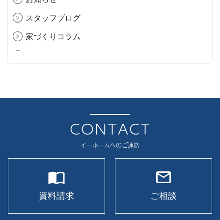
2026年1月
スタッフブログ
2025年12月
家づくりコラム
2025年11月
現場レポート
2025年10月
イベント
2025年9月
2025年8月
2025年7月
CONTACT
2025年6月
イーホームへのご連絡
2025年5月
import_contacts
mail_outline
2025年4月
2025年3月
資料請求
ご相談
2025年2月