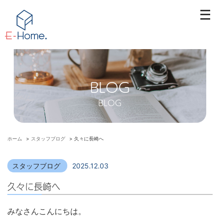
メ
ニ
ュ
ー
を
開
BLOG
く
BLOG
ホーム
>
スタッフブログ
>
久々に長崎へ
スタッフブログ
2025.12.03
久々に長崎へ
みなさんこんにちは。