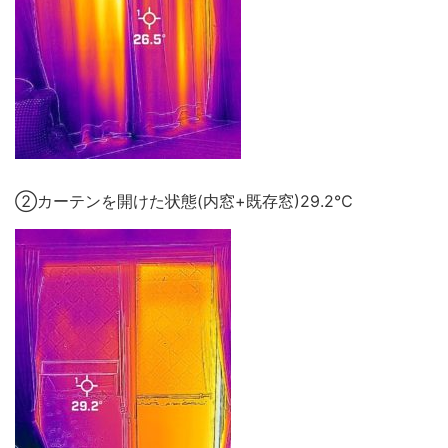
②カーテンを開けた状態(内窓+既存窓)29.2℃