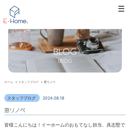
メ
ニ
ュ
ー
を
開
BLOG
く
BLOG
ホーム
>
スタッフブログ
>
窓リノベ
スタッフブログ
2024.08.18
窓リノベ
皆様こんにちは！イーホームのおもてなし担当、具志堅で