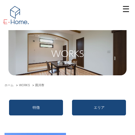
メ
ニ
ュ
ー
を
開
WORKS
く
施工実例
ホーム
>
WORKS
>
田川市
特徴
エリア