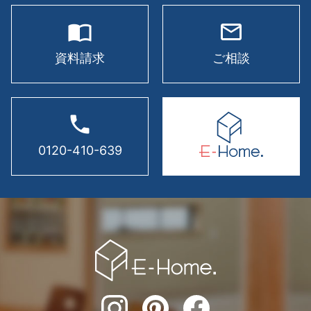
import_contacts
mail_outline
資料請求
ご相談
phone
0120-410-639